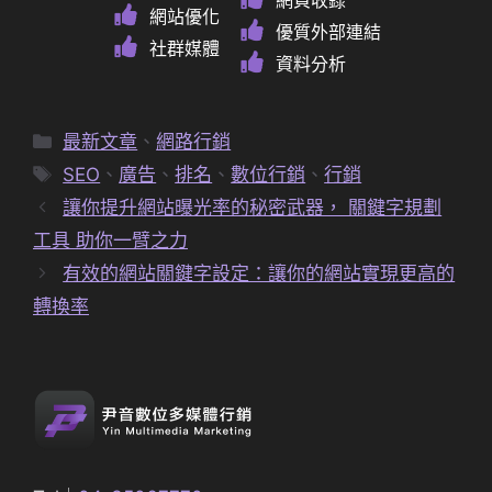
網頁收錄
網站優化
優質外部連結
社群媒體
資料分析
分
最新文章
、
網路行銷
類
標
SEO
、
廣告
、
排名
、
數位行銷
、
行銷
籤
讓你提升網站曝光率的秘密武器， 關鍵字規劃
工具 助你一臂之力
有效的網站關鍵字設定：讓你的網站實現更高的
轉換率