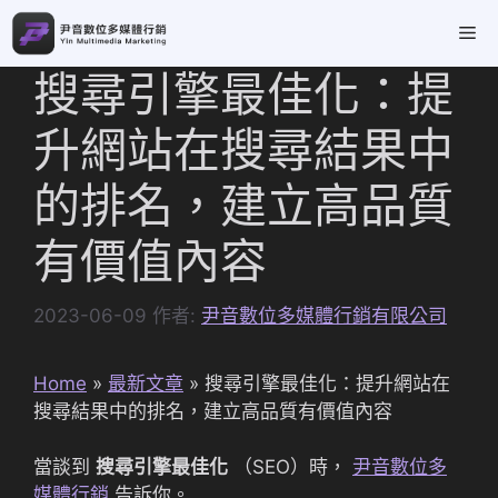
跳
Me
至
主
搜尋引擎最佳化：提
要
內
升網站在搜尋結果中
容
的排名，建立高品質
有價值內容
2023-06-09
作者:
尹音數位多媒體行銷有限公司
Home
»
最新文章
»
搜尋引擎最佳化：提升網站在
搜尋結果中的排名，建立高品質有價值內容
當談到
搜尋引擎最佳化
（SEO）時，
尹音數位多
媒體行銷
告訴你。