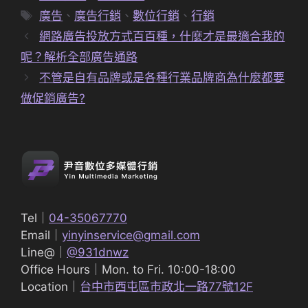
類
標
廣告
、
廣告行銷
、
數位行銷
、
行銷
籤
網路廣告投放方式百百種，什麼才是最適合我的
呢？解析全部廣告通路
不管是自有品牌或是各種行業品牌商為什麼都要
做促銷廣告?
Tel｜
04-35067770
Email｜
yinyinservice@gmail.com
Line@｜
@931dnwz
Office Hours｜Mon. to Fri. 10:00-18:00
Location｜
台中市西屯區市政北一路77號12F