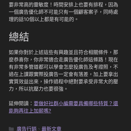
要非常高的靈敏度！時間安排上也要有排程，因為
一個廣告優化師不可能只有一個顧客案子，同時處
理的話10個以上都是有可能的。
總結
如果你對於上述這些有興趣並且符合相關條件，那
麼恭喜你，你非常適合走廣告優化師這條路！現在
有非常多管道都可以學會怎麼投廣告及考證照，不
過在上課跟實際投廣告一定會有落差，加上要拿出
實質效益出來，操作過程中絕對要承受非常大的壓
力，所以抗壓力也要很強。
延伸閱讀：
要做好社群小編需要具備哪些特質？還
能夠再往上加薪嗎?
分
廣告行銷
、
最新文章