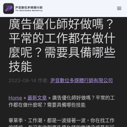
跳
Me
至
主
廣告優化師好做嗎？
要
內
平常的工作都在做什
容
麼呢？需要具備哪些
技能
2023-08-14
作者:
尹音數位多媒體行銷有限公司
Home
»
最新文章
»
廣告優化師好做嗎？平常的工
作都在做什麼呢？需要具備哪些技能
畢業季、工作潮，都是一波接著一波，你在找工作