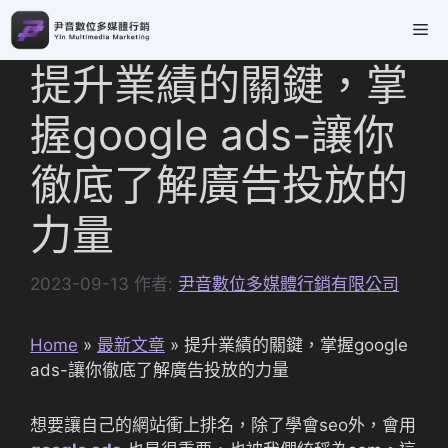
跳
Me
至
主
提升業績的關鍵，掌
要
內
握google ads-讓你
容
徹底了解廣告投放的
力量
2023-09-13
作者:
尹音數位多媒體行銷有限公司
Home
»
最新文章
»
提升業績的關鍵，掌握google
ads-讓你徹底了解廣告投放的力量
想要讓自己的網站衝上排名，除了學會seo外，會用