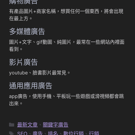
購物廣告
有產品圖片+商家名稱，想買任何一個東西，將會出現
在最上方。
多媒體廣告
圖片+文字、gif動圖、純圖片，最常在一些網站內裡面
看到。
影片廣告
youtube、臉書影片最常見。
通用應用廣告
app廣告，使用手機、平板玩一些遊戲或滑視頻都會跳
出來。
分
最新文章
、
關鍵字廣告
類
標
SEO
、
廣告
、
排名
、
數位行銷
、
行銷