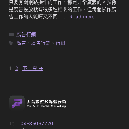
只要有關網路操作的工作，都是非常廣義的。就像
是廣告投放就有很多種相關的工作，但每個操作廣
告工作的人範疇又不同！ …
Read more
分
廣告行銷
類
標
廣告
、
廣告行銷
、
行銷
籤
頁
頁
1
2
下一頁
→
面
面
Tel｜
04-35067770