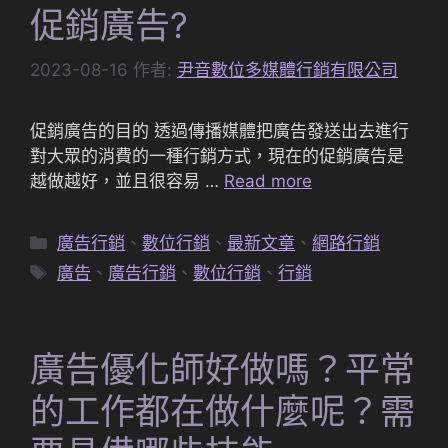
促銷廣告?
2023-08-16
作者:
尹音數位多媒體行銷有限公司
促銷廣告的目的 透過傳播媒體把廣告發送出去進行
對大眾的消費的一種行銷方式，現在的促銷廣告是
越做越好，並且很容易 …
Read more
分
廣告行銷
、
數位行銷
、
最新文章
、
網路行銷
類
標
廣告
、
廣告行銷
、
數位行銷
、
行銷
籤
廣告優化師好做嗎？平常
的工作都在做什麼呢？需