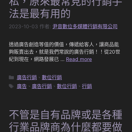
私，原來最常見的行銷手
法是最有用的
2023-10-03
作者:
尹音數位多媒體行銷有限公司
透過廣告創造等值的價值，傳遞給客人，讓商品能
夠販賣出去，就是我們常說的廣告行銷！！從20世
紀到現在，網路發展已 …
Read more
分
廣告行銷
、
數位行銷
類
標
廣告
、
廣告行銷
、
數位行銷
、
行銷
籤
不管是自有品牌或是各種
行業品牌商為什麼都要做