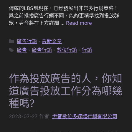
傳統的LBS到現在，已經發展出非常多行銷策略！
與之前推播廣告行銷不同，能夠更精準找到投放群
眾，尹音將在下方詳細 …
Read more
分
廣告行銷
、
最新文章
類
標
廣告
、
廣告行銷
、
數位行銷
、
行銷
籤
作為投放廣告的人，你知
道廣告投放工作分為哪幾
種嗎?
2023-07-27
作者:
尹音數位多媒體行銷有限公司