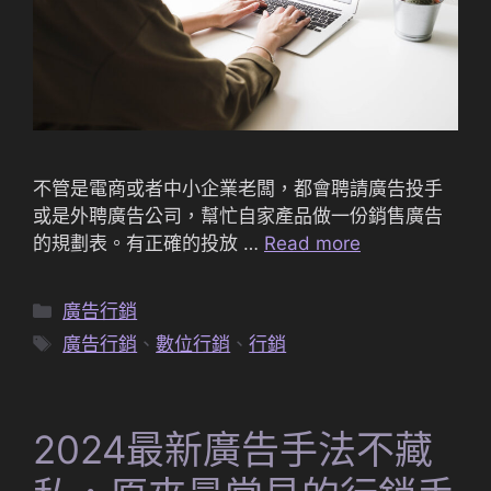
不管是電商或者中小企業老闆，都會聘請廣告投手
或是外聘廣告公司，幫忙自家產品做一份銷售廣告
的規劃表。有正確的投放 …
Read more
分
廣告行銷
類
標
廣告行銷
、
數位行銷
、
行銷
籤
2024最新廣告手法不藏