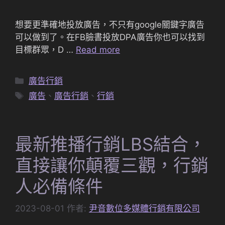
想要更準確地投放廣告，不只有google關鍵字廣告
可以做到了。在FB臉書投放DPA廣告你也可以找到
目標群眾，D …
Read more
分
廣告行銷
類
標
廣告
、
廣告行銷
、
行銷
籤
最新推播行銷LBS結合，
直接讓你顛覆三觀，行銷
人必備條件
2023-08-01
作者:
尹音數位多媒體行銷有限公司