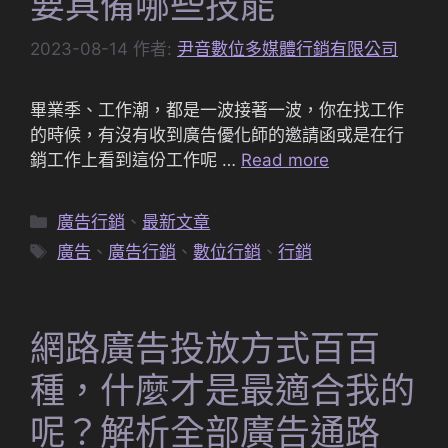
要具備哪些技能
2023-08-14
作者:
尹音數位多媒體行銷有限公司
畢業季、工作潮，都是一波接著一波，你在找工作
的時候，有沒有收到廣告優化師的邀請函或是在行
銷工作上看到這份工作呢 …
Read more
分
廣告行銷
、
最新文章
類
標
廣告
、
廣告行銷
、
數位行銷
、
行銷
籤
網路廣告投放方式百百
種，什麼才是最適合我的
呢？解析全部廣告通路