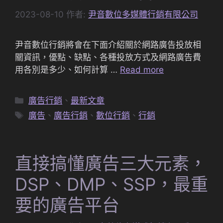
2023-08-10
作者:
尹音數位多媒體行銷有限公司
尹音數位行銷將會在下面介紹關於網路廣告投放相
關資訊，優點、缺點、各種投放方式及網路廣告費
用各別是多少、如何計算 …
Read more
分
廣告行銷
、
最新文章
類
標
廣告
、
廣告行銷
、
數位行銷
、
行銷
籤
直接搞懂廣告三大元素，
DSP、DMP、SSP，最重
要的廣告平台