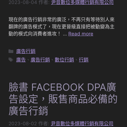
2023-08-04
作者:
尹音數位多媒體行銷有限公司
現在的廣告行銷非常的廣泛，不再只有等待別人來
翻牌的廣告模式了，現在更晉級直接把被動變為主
動的模式向消費者進攻！ …
Read more
分
廣告行銷
類
標
廣告
、
廣告行銷
、
數位行銷
、
行銷
籤
臉書 FACEBOOK DPA廣
告設定，販售商品必備的
廣告行銷
2023-08-02
作者:
尹音數位多媒體行銷有限公司