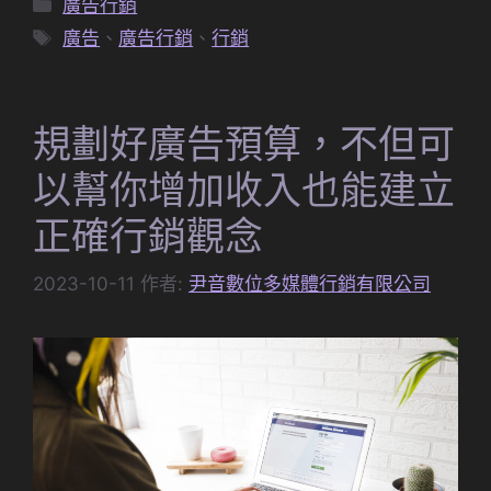
分
廣告行銷
類
標
廣告
、
廣告行銷
、
行銷
籤
規劃好廣告預算，不但可
以幫你增加收入也能建立
正確行銷觀念
2023-10-11
作者:
尹音數位多媒體行銷有限公司