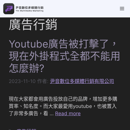
跳
Me
至
主
廣告行銷
要
內
容
Youtube廣告被打擊了，
現在外掛程式全都不能用
怎麼辦?
2023-11-10
作者:
尹音數位多媒體行銷有限公司
現在大家都會用廣告投放自己的品牌，增加更多購
買率、知名度。而大家最愛用youtube，也被置入
了非常多廣告，看 …
Read more