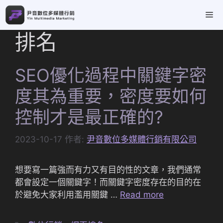
跳
Me
至
主
排名
要
內
容
SEO優化過程中關鍵字密
度其為重要，密度要如何
控制才是最正確的?
2023-10-17
作者:
尹音數位多媒體行銷有限公司
想要寫一篇強而有力又有目的性的文章，我們通常
都會設定一個關鍵字！而關鍵字密度存在的目的在
於避免大家利用濫用關鍵 …
Read more