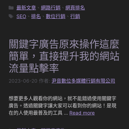
分
最新文章
、
網路行銷
、
網頁排名
類
標
SEO
、
排名
、
數位行銷
、
行銷
籤
關鍵字廣告原來操作這麼
簡單，直接提升我的網站
流量點擊率
2023-06-20
作者:
尹音數位多媒體行銷有限公司
想要更多人觀看你的網站，就不能錯過使用關鍵字
廣告。透過關鍵字讓大家可以看到你的網站！是現
在的人使用最普及的工具 …
Read more