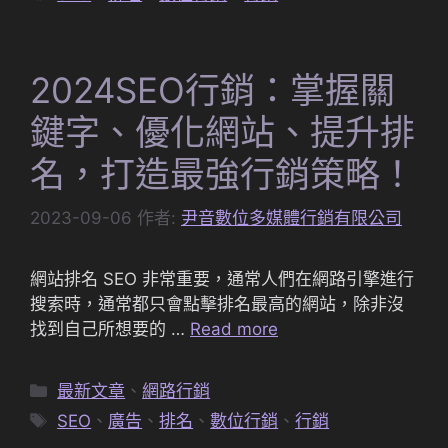
籤
2024SEO行銷：掌握關
鍵字、優化網站、提升排
名，打造最強行銷策略！
2023-09-06
作者:
尹音數位多媒體行銷有限公司
網站排名 SEO 非常重要，通常人們在網路引擎進行
搜索時，通常都只會點擊排名最高的網站，除非沒
找到自己所想要的 …
Read more
分
最新文章
、
網路行銷
類
標
SEO
、
廣告
、
排名
、
數位行銷
、
行銷
籤