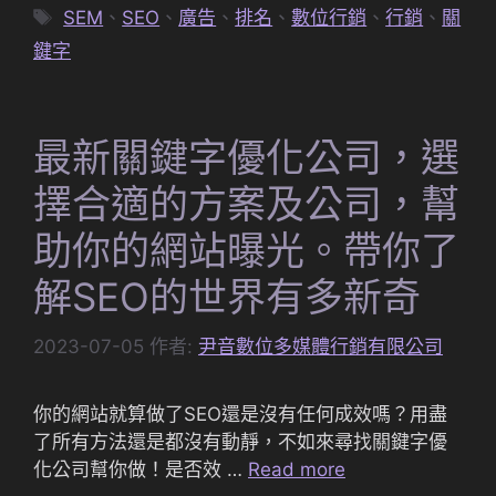
類
標
SEM
、
SEO
、
廣告
、
排名
、
數位行銷
、
行銷
、
關
籤
鍵字
最新關鍵字優化公司，選
擇合適的方案及公司，幫
助你的網站曝光。帶你了
解SEO的世界有多新奇
2023-07-05
作者:
尹音數位多媒體行銷有限公司
你的網站就算做了SEO還是沒有任何成效嗎？用盡
了所有方法還是都沒有動靜，不如來尋找關鍵字優
化公司幫你做！是否效 …
Read more