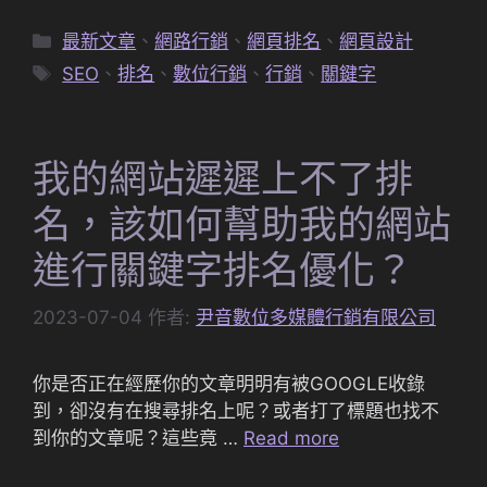
分
最新文章
、
網路行銷
、
網頁排名
、
網頁設計
類
標
SEO
、
排名
、
數位行銷
、
行銷
、
關鍵字
籤
我的網站遲遲上不了排
名，該如何幫助我的網站
進行關鍵字排名優化？
2023-07-04
作者:
尹音數位多媒體行銷有限公司
你是否正在經歷你的文章明明有被GOOGLE收錄
到，卻沒有在搜尋排名上呢？或者打了標題也找不
到你的文章呢？這些竟 …
Read more