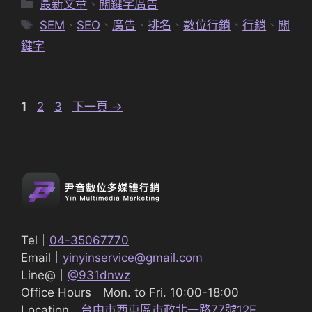
分
最新文章
、
關鍵字廣告
類
標
SEM
、
SEO
、
廣告
、
排名
、
數位行銷
、
行銷
、
關
籤
鍵字
頁
頁
頁
1
2
3
下一頁
→
面
面
面
Tel｜
04-35067770
Email｜
yinyinservice@gmail.com
Line@｜
@931dnwz
Office Hours｜Mon. to Fri. 10:00-18:00
Location｜
台中市西屯區市政北一路77號12F