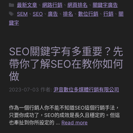
分
最新文章
、
網路行銷
、
網頁排名
、
關鍵字廣告
類
標
SEM
、
SEO
、
廣告
、
排名
、
數位行銷
、
行銷
、
關
籤
鍵字
SEO關鍵字有多重要？先
帶你了解SEO在教你如何
做
2023-07-03
作者:
尹音數位多媒體行銷有限公司
作為一個行銷人你不能不知道SEO這個行銷手法，
只要你成功了，SEO的成效是長久且穩定的。但這
也牽扯到你所設定的 …
Read more