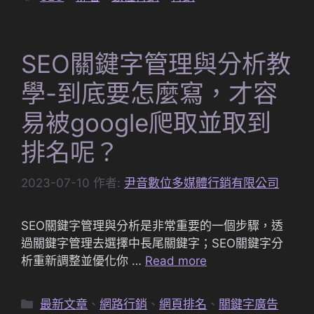
籤
SEO關鍵字管理與分析教
學-到底要怎麼寫，才容
易被google爬取並取到
排名呢？
2023-07-10
作者:
尹音數位多媒體行銷有限公司
SEO關鍵字管理與分析是非常重要的一個步驟，透
過關鍵字管理去選擇中長尾關鍵字；SEO關鍵字分
析重新調整並優化你 …
Read more
分
最新文章
、
網路行銷
、
網頁排名
、
關鍵字廣告