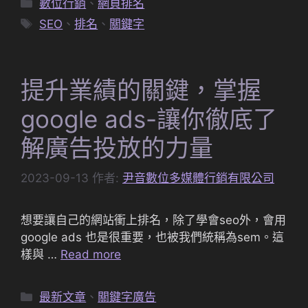
分
數位行銷
、
網頁排名
類
標
SEO
、
排名
、
關鍵字
籤
提升業績的關鍵，掌握
google ads-讓你徹底了
解廣告投放的力量
2023-09-13
作者:
尹音數位多媒體行銷有限公司
想要讓自己的網站衝上排名，除了學會seo外，會用
google ads 也是很重要，也被我們統稱為sem。這
樣與 …
Read more
分
最新文章
、
關鍵字廣告