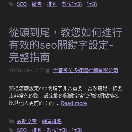
類
標
SEO
、
廣告
、
排名
、
數位行銷
、
行銷
籤
從頭到尾，教您如何進行
有效的seo關鍵字設定-
完整指南
2023-09-07
作者:
尹音數位多媒體行銷有限公司
知道怎麼設定seo關鍵字非常重要，當然這是一條要
走非常久的路。設定對的關鍵字會使你的網站排名
比其他人更前面；而 …
Read more
分
最新文章
、
網頁排名
類
標
SEO
、
排名
、
數位行銷
、
行銷