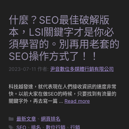
什麼？SEO最佳破解版
本，LSI關鍵字才是你必
須學習的。別再用老套的
SEO操作方式了！！
2023-07-11
作者:
尹音數位多媒體行銷有限公司
科技越發達，就代表現在人們接收資訊的速度非常
快。以前大家在做SEO的時候，只要找到有流量的
關鍵字外，再去寫一篇 …
Read more
分
最新文章
、
網頁排名
類
標
SEO
、
排名
、
數位行銷
、
行銷