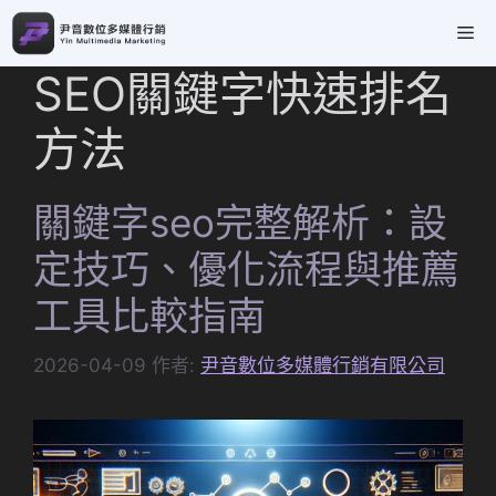
跳
Me
至
主
SEO關鍵字快速排名
要
內
方法
容
關鍵字seo完整解析：設
定技巧、優化流程與推薦
工具比較指南
2026-04-09
作者:
尹音數位多媒體行銷有限公司