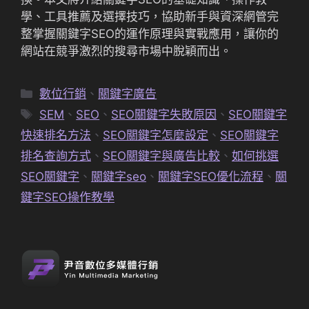
學、工具推薦及選擇技巧，協助新手與資深網管完
整掌握關鍵字SEO的運作原理與實戰應用，讓你的
網站在競爭激烈的搜尋市場中脫穎而出。
分
數位行銷
、
關鍵字廣告
類
標
SEM
、
SEO
、
SEO關鍵字失敗原因
、
SEO關鍵字
籤
快速排名方法
、
SEO關鍵字怎麼設定
、
SEO關鍵字
排名查詢方式
、
SEO關鍵字與廣告比較
、
如何挑選
SEO關鍵字
、
關鍵字seo
、
關鍵字SEO優化流程
、
關
鍵字SEO操作教學