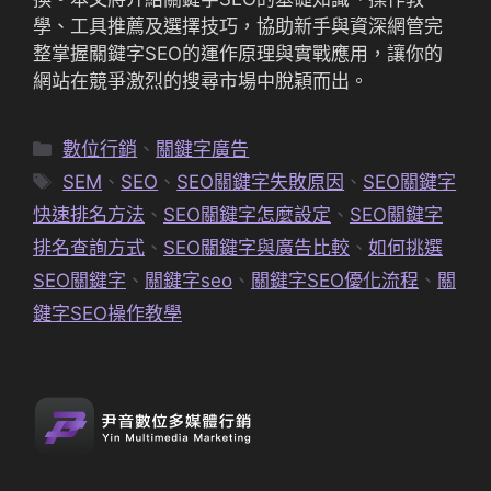
學、工具推薦及選擇技巧，協助新手與資深網管完
整掌握關鍵字SEO的運作原理與實戰應用，讓你的
網站在競爭激烈的搜尋市場中脫穎而出。
分
數位行銷
、
關鍵字廣告
類
標
SEM
、
SEO
、
SEO關鍵字失敗原因
、
SEO關鍵字
籤
快速排名方法
、
SEO關鍵字怎麼設定
、
SEO關鍵字
排名查詢方式
、
SEO關鍵字與廣告比較
、
如何挑選
SEO關鍵字
、
關鍵字seo
、
關鍵字SEO優化流程
、
關
鍵字SEO操作教學