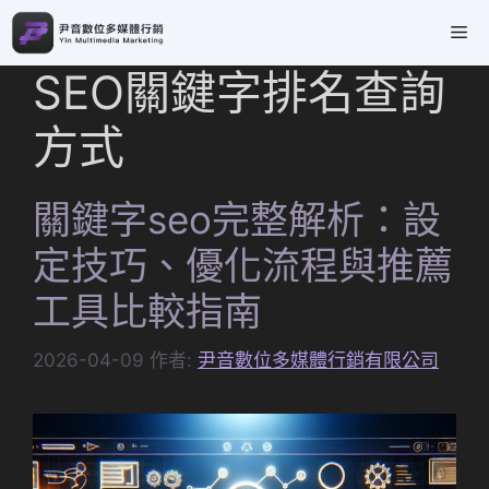
跳
Me
至
主
SEO關鍵字排名查詢
要
內
方式
容
關鍵字seo完整解析：設
定技巧、優化流程與推薦
工具比較指南
2026-04-09
作者:
尹音數位多媒體行銷有限公司